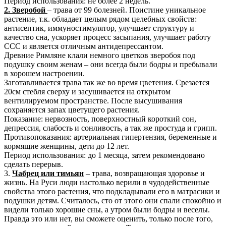
Период использования: не более 2 недель.
2. Зверобой
– трава от 99 болезней. Поистине уникальное
растение, т.к. обладает целым рядом целебных свойств:
антисептик, иммуностимулятор, улучшает структуру и
качество сна, ускоряет процесс засыпания, улучшает работу
ССС и является отличным антидепрессантом.
Древние Римляне клали немного цветков зверобоя под
подушку своим женам – они всегда были бодры и пребывали
в хорошем настроении.
Заготавливается трава так же во время цветения. Срезается
20см стебля сверху и засушивается на открытом
вентилируемом пространстве. После высушивания
сохраняется запах цветущего растения.
Показание: нервозность, поверхностный короткий сон,
депрессия, слабость и сонливость, а так же простуда и грипп.
Противопоказания: артериальная гипертензия, беременные и
кормящие женщины, дети до 12 лет.
Период использования: до 1 месяца, затем рекомендовано
сделать перерыв.
3.
Чабрец или тимьян
– трава, возвращающая здоровье и
жизнь. На Руси люди настолько верили в чудодейственные
свойства этого растения, что подкладывали его в матрасики и
подушки детям. Считалось, сто от этого они спали спокойно и
видели только хорошие сны, а утром были бодры и веселы.
Правда это или нет, вы сможете оценить, только после того,