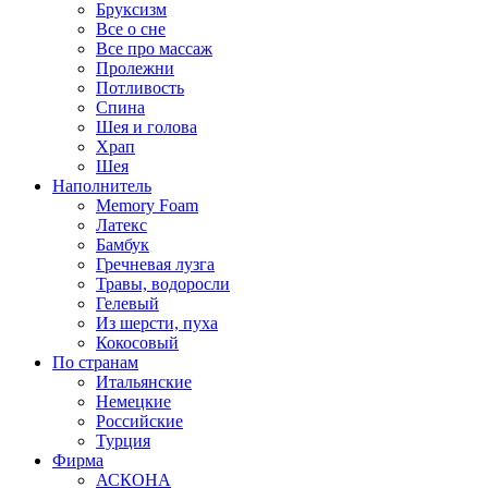
Бруксизм
Все о сне
Все про массаж
Пролежни
Потливость
Спина
Шея и голова
Храп
Шея
Наполнитель
Memory Foam
Латекс
Бамбук
Гречневая лузга
Травы, водоросли
Гелевый
Из шерсти, пуха
Кокосовый
По странам
Итальянские
Немецкие
Российские
Турция
Фирма
АСКОНА