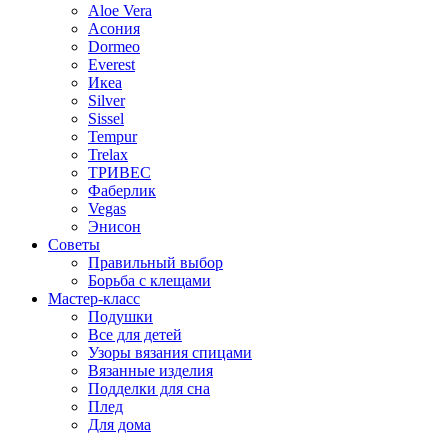
Aloe Vera
Асония
Dormeo
Everest
Икеа
Silver
Sissel
Tempur
Trelax
ТРИВЕС
Фаберлик
Vegas
Энисон
Советы
Правильный выбор
Борьба с клещами
Мастер-класс
Подушки
Все для детей
Узоры вязания спицами
Вязанные изделия
Подделки для сна
Плед
Для дома