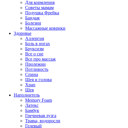
Для кормления
Советы мамам
Подушка Фрейка
Бандаж
Болезни
Массажные коврики
Здоровье
Аллергия
Боль в ногах
Бруксизм
Все о сне
Все про массаж
Пролежни
Потливость
Спина
Шея и голова
Храп
Шея
Наполнитель
Memory Foam
Латекс
Бамбук
Гречневая лузга
Травы, водоросли
Гелевый