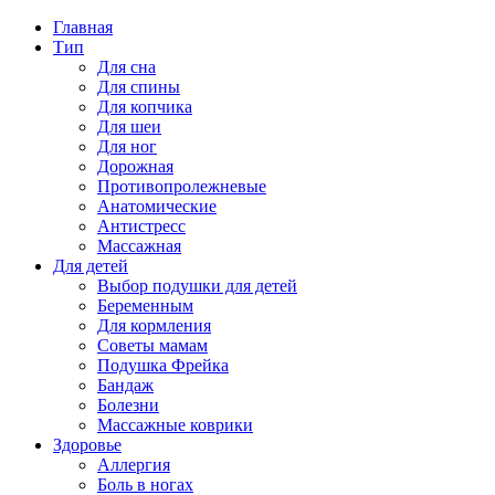
Главная
Тип
Для сна
Для спины
Для копчика
Для шеи
Для ног
Дорожная
Противопролежневые
Анатомические
Антистресс
Массажная
Для детей
Выбор подушки для детей
Беременным
Для кормления
Советы мамам
Подушка Фрейка
Бандаж
Болезни
Массажные коврики
Здоровье
Аллергия
Боль в ногах