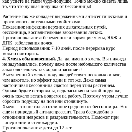
как уснете на такой чудо-подушке. Точно можно сказать лишь
то, что это лучшая подушка от бессонницы!
Растение так же обладает выраженными антисептическими и
противовоспалительными свойствами.
Показания: инфекции верхних дыхательных путей,
бессонница, воспалительные заболевания легких.
Противопоказания: беременные и кормящие мамы, ЯБЖ и
ДПК, заболевания почек.
Период использования: 7-10 дней, после перерыва курс
можно повторить.
4. Хмель обыкновенный.
Да, да, именно хмель. Вы никогда
не задумывались, почему даже после небольшого количества
алкоголя человек так хорошо засыпает?
Высушенный хмель в подушке действует несколько иначе,
чем алкоголь, но эффект один и тот же. Даже самая
настойчивая бессонница сдастся перед этим растением.
Однако будьте осторожны, ведь засыпая на такой подушке,
очень тяжело встать вовремя на работу. Поэтому утром лучше
сбросить подушку на пол или отодвинуть.
Хмель – это не только отличное средство от бессонницы. Это
еще и природный антидепрессант. Трава бесподобна в
отношении неврозов и раздражительности. Поможет при
гипертонии и стенокардии.
Противопоказания: дети до 12 лет.