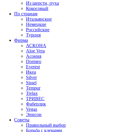
Из шерсти, пуха
Кокосовый
По странам
Итальянские
Немецкие
Российские
Турция
Фирма
АСКОНА
Aloe Vera
Асония
Dormeo
Everest
Икеа
Silver
Sissel
Tempur
Trelax
ТРИВЕС
Фаберлик
Vegas
Энисон
Советы
Правильный выбор
Борьба с клещами