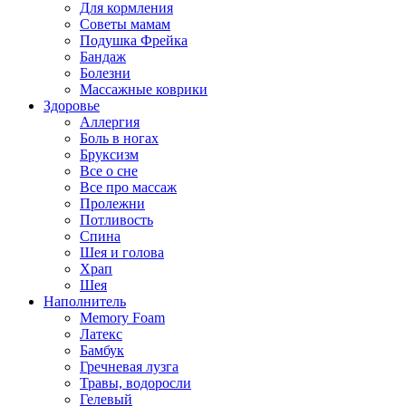
Для кормления
Советы мамам
Подушка Фрейка
Бандаж
Болезни
Массажные коврики
Здоровье
Аллергия
Боль в ногах
Бруксизм
Все о сне
Все про массаж
Пролежни
Потливость
Спина
Шея и голова
Храп
Шея
Наполнитель
Memory Foam
Латекс
Бамбук
Гречневая лузга
Травы, водоросли
Гелевый