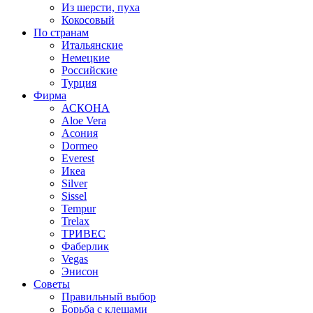
Из шерсти, пуха
Кокосовый
По странам
Итальянские
Немецкие
Российские
Турция
Фирма
АСКОНА
Aloe Vera
Асония
Dormeo
Everest
Икеа
Silver
Sissel
Tempur
Trelax
ТРИВЕС
Фаберлик
Vegas
Энисон
Советы
Правильный выбор
Борьба с клещами